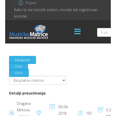
Prijava
Kako bi ste koristili sistem, morate biti registrovan
korisnik.
Kategorije
Traži
Gore
Detalji preuzimanja
Dragana
30-04-
Mirkovic
5.32
2018
167