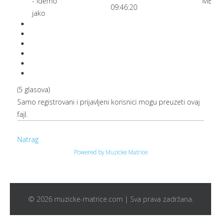
- Idemo
MB
09:46:20
jako
(5 glasova)
Samo registrovani i prijavljeni korisnici mogu preuzeti ovaj
fajl.
Natrag
Powered by Muzicke Matrice
© 2026 muzicke-matrice.com | Sva prava zadržana.