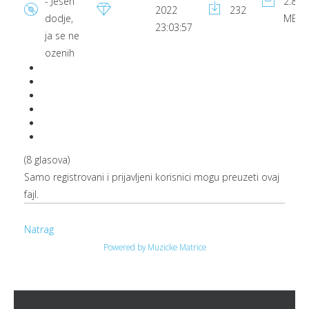
- Jesen
2.83
2022
232
dodje,
MB
23:03:57
ja se ne
ozenih
(8 glasova)
Samo registrovani i prijavljeni korisnici mogu preuzeti ovaj
fajl.
Natrag
Powered by Muzicke Matrice