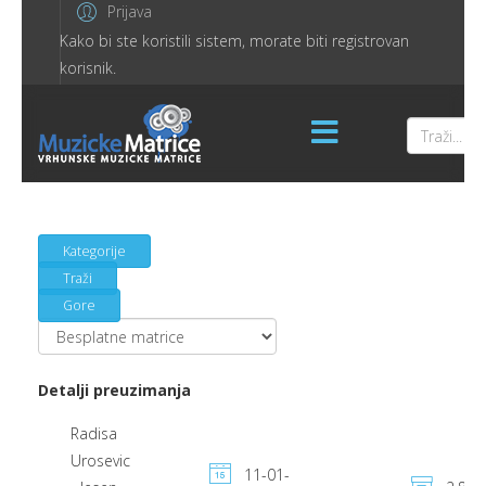
Prijava
Kako bi ste koristili sistem, morate biti registrovan
korisnik.
Kategorije
Traži
Gore
Detalji preuzimanja
Radisa
Urosevic
11-01-