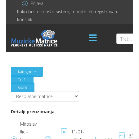
Prijava
Kako bi ste koristili sistem, morate biti registrovan
korisnik.
Kategorije
Traži
Gore
Detalji preuzimanja
Miroslav
Ilic -
11-01-
3.33