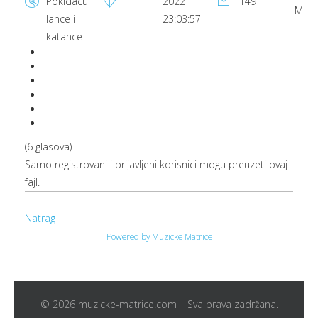
Pokidacu
2022
149
MB
lance i
23:03:57
katance
(6 glasova)
Samo registrovani i prijavljeni korisnici mogu preuzeti ovaj
fajl.
Natrag
Powered by Muzicke Matrice
© 2026 muzicke-matrice.com | Sva prava zadržana.