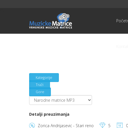
Počet
Konta
Kategorije
Traži
Gore
Detalji preuzimanja
Zorica Andrijasevic - Stari reno
5
0