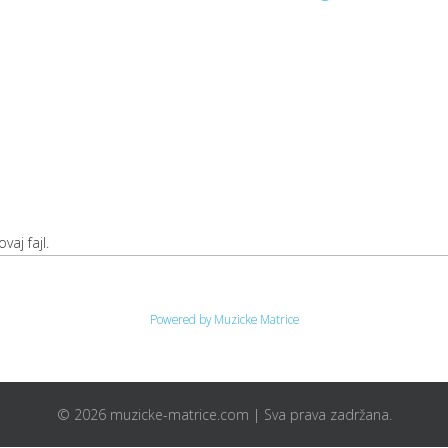
vaj fajl.
Powered by Muzicke Matrice
© 2026 muzicke-matrice.com | Sva prava zadržana.