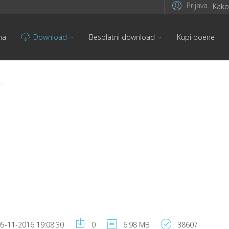
Prijava
Kako 
na
Download
Besplatni download
Kupi poene
kt
5-11-2016 19:08:30
0
6.98 MB
38607