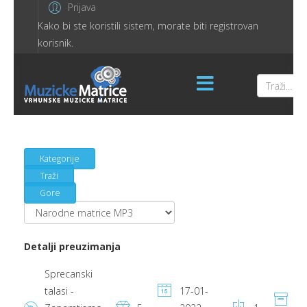
Prijava
Kako bi ste koristili sistem, morate biti registrovan
korisnik.
Kategorije
Traži
Gore
Detalji preuzimanja
Sprecanski
talasi -
17-01-
5.