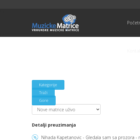
Počet
Konta
Kategorije
Traži
Gore
Detalji preuzimanja
Nihada Kapetanovic - Gledala sam sa prozora - m