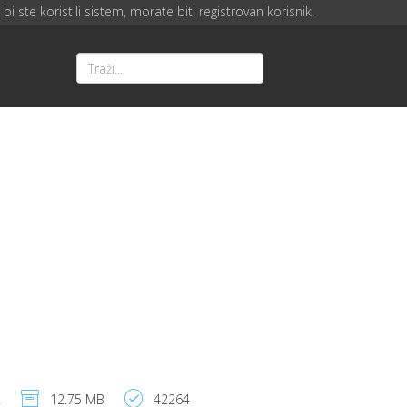
bi ste koristili sistem, morate biti registrovan korisnik.
2
12.75 MB
42264