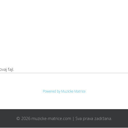
vaj fajl.
Powered by Muzicke Matrice
© 2026 muzicke-matrice.com | Sva prava zadržana.