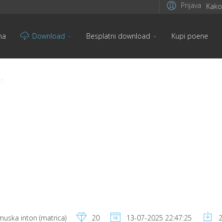
Prijava
Kako 
na
Download
Besplatni download
Kupi poene
kt
uska inton (matrica)
20
13-07-2025 22:47:25