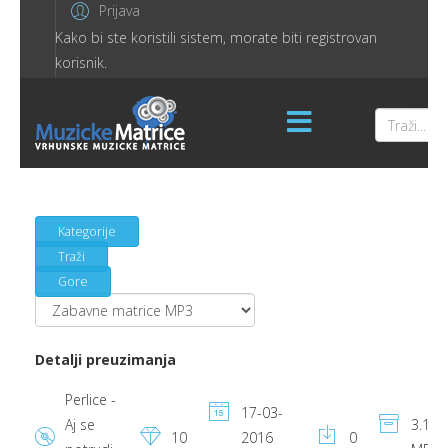
Prijava
Kako bi ste koristili sistem, morate biti registrovan
korisnik.
Kategorije
Traži
Gore
Detalji preuzimanja
Perlice -
17-03-
Aj se
3.14
10
2016
0