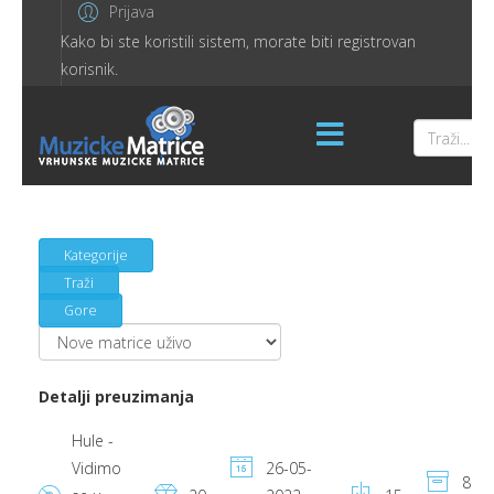
Prijava
Kako bi ste koristili sistem, morate biti registrovan
korisnik.
Kategorije
Traži
Gore
Detalji preuzimanja
Hule -
Vidimo
26-05-
8.62