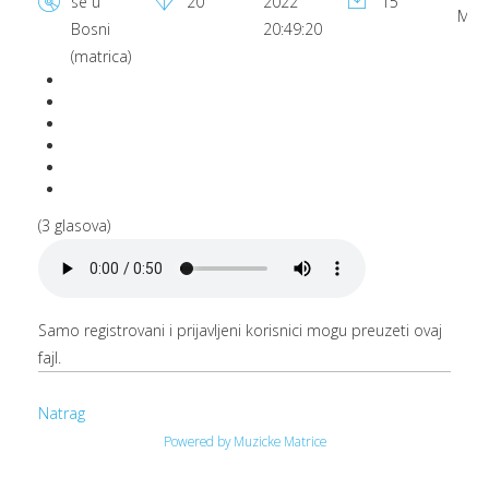
se u
20
2022
15
MB
Bosni
20:49:20
(matrica)
(3 glasova)
Samo registrovani i prijavljeni korisnici mogu preuzeti ovaj
fajl.
Natrag
Powered by Muzicke Matrice