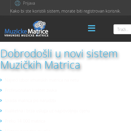
Prijava
Kako bi ste koristili sistem, morate biti registrovan korisnik.
Dobrodošli u novi sistem
Muzičkih Matrica
Najveći izbor vrhunskih matrica na netu
Profesionalan kvalitet zvuka
Izrada matrica po narudžbi
Kvalitetna i brza usluga uz najpovoljniju cijenu
Preko 14 000 matrica