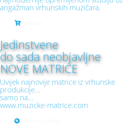
angažman vrhunskih muzičara.
Naruči
Jedinstvene
do sada neobjavljne
NOVE MATRICE
Uvijek najnovije matrice iz vrhunske
produkcije...
samo na...
www.muzicke-matrice.com
Matrice uživo