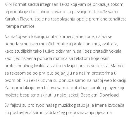
KFN Format sadrži integrisan Tekst koji vam se prikazuje tokom
reprodukcije i to sinhronizovano sa pjevanjem. Takođe vam u
Karafun Playeru stoje na raspolaganju opcije promjene tonaliteta
i tempa matrice.
Na našoj web lokaciji, unutar komercijalne zone, nalazi se
ponuda vrhunskih muzičkih matrica profesionalnog kvaliteta,
kako studijskih tako i uživo odsviranih, sa i bez pratećih vokala,
kao i jedinstvena ponuda matrica sa tekstom koje osim
profesionalnog kvaliteta zvuka izdvaja i prisustvo teksta. Matrice
sa tekstom se po prvi put pojavljuju na našim prostorima u
ovom obliku i ekskluzivna su ponuda samo na našoj web lokaciji.
Za reprodukciju ovih fajlova vam je potreban karafun player koji
možete besplatno skinuti u našoj sekciji Besplatni Download.
Svi fajlovi su proizvod našeg muzičkog studija, a imena izvođača
su postavljena samo radi lakšeg prepoznavanja pjesama.