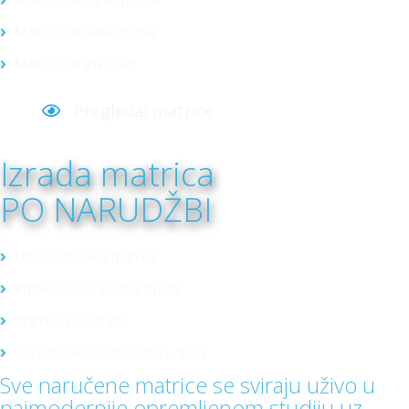
Matrice narodne muzike
Matrice zabavne muzike
Matrice svirane uživo
Pregledaj matrice
Izrada matrica
PO NARUDŽBI
Uživo odsvirane matrice
Profesionalan kvalitet izrade
Kratki rokovi izrade
Garantovano najpovoljnija cijena
Sve naručene matrice se sviraju uživo u
najmodernije opremljenom studiju uz